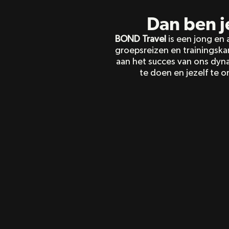
St
En altijd 
Dan ben je
BOND Travel
 is een jong en
groepsreizen en trainingskam
aan het succes van ons dyna
te doen en jezelf te 