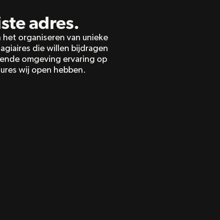
nd?
len wonen? 
iste adres.
 het organiseren van unieke 
iaires die willen bijdragen 
erende omgeving ervaring op 
tures wij open hebben.