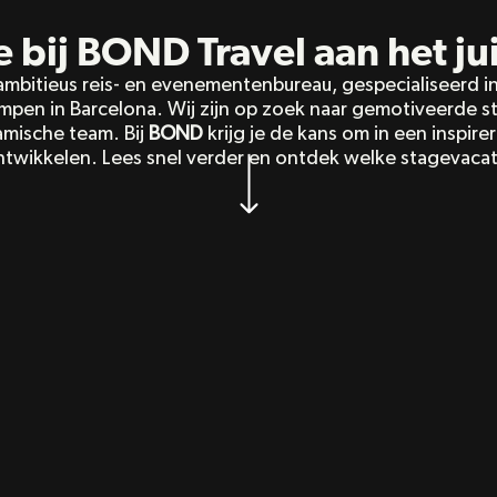
age in het buitenla
al in Barcelona wil
 bij BOND Travel aan het ju
 ambitieus reis- en evenementenbureau, gespecialiseerd in
pen in Barcelona. Wij zijn op zoek naar gemotiveerde stag
mische team. Bij 
BOND
 krijg je de kans om in een inspir
ontwikkelen. Lees snel verder en ontdek welke stagevaca