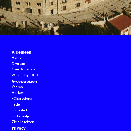
Algemeen
Home
Over ons
Over Barcelona
Werken bij BOND
Groepsreizen
Voetbal
Hockey
FC Barcelona
Padel
Formule 1
Bedrijfsuitje
Zie alle reizen
Privacy