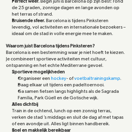
Perfect weer.
 Begin juni is Barcelona op zijn best: rond 
de 25 graden, zonnige dagen en lange avonden op 
het terras of strand.
Bruisende sfeer.
 Barcelona is tijdens Pinksteren 
levendig, vol activiteiten en internationale bezoekers – 
ideaal om de stad in volle energie mee te maken.
Waarom juist Barcelona tijdens Pinksteren?
Barcelona is een bestemming waar je niet hoeft te kiezen. 
Je combineert sportieve activiteiten met cultuur, 
ontspanning en het echte Mediterrane gevoel.
Sportieve mogelijkheden
Organiseer een 
hockey
- of 
voetbaltrainingskamp
.
Daag elkaar uit tijdens een padeltoernooi.
Ga samen fietsen langs highlights als de Sagrada 
Família, Park Güell en de Gotische wijk.
Alles dichtbij
Train in de ochtend, lunch op een zonnig terras, 
verken de stad ’s middags en sluit de dag af met tapas 
of een avondje uit. Alles ligt binnen handbereik.
Snel en makkelijk bereikbaar