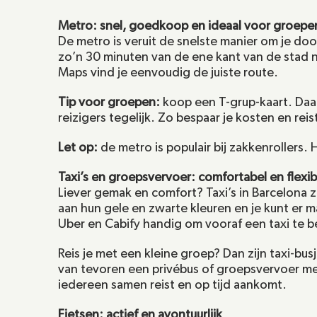
Metro: snel, goedkoop en ideaal voor groepe
De metro is veruit de snelste manier om je doo
zo’n 30 minuten van de ene kant van de stad n
Maps vind je eenvoudig de juiste route.
Tip voor groepen:
 koop een T-grup-kaart. Daa
reizigers tegelijk. Zo bespaar je kosten en rei
Let op:
 de metro is populair bij zakkenrollers. H
Taxi’s en groepsvervoer: comfortabel en flexib
Liever gemak en comfort? Taxi’s in Barcelona z
aan hun gele en zwarte kleuren en je kunt er m
Uber en Cabify handig om vooraf een taxi te b
Reis je met een kleine groep? Dan zijn taxi-bus
van tevoren een privébus of groepsvervoer met 
iedereen samen reist en op tijd aankomt.
Fietsen: actief en avontuurlijk