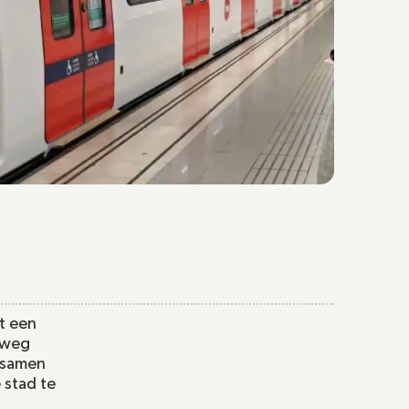
 een 
 weg 
 samen 
stad te 