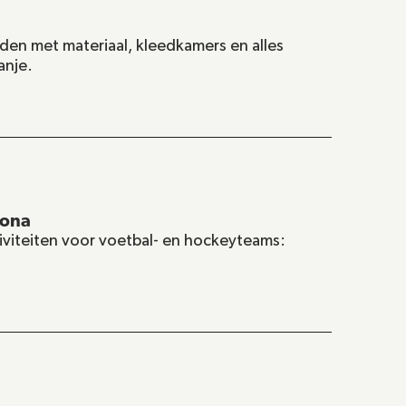
den met materiaal, kleedkamers en alles 
anje.
lona
iviteiten voor voetbal- en hockeyteams: 