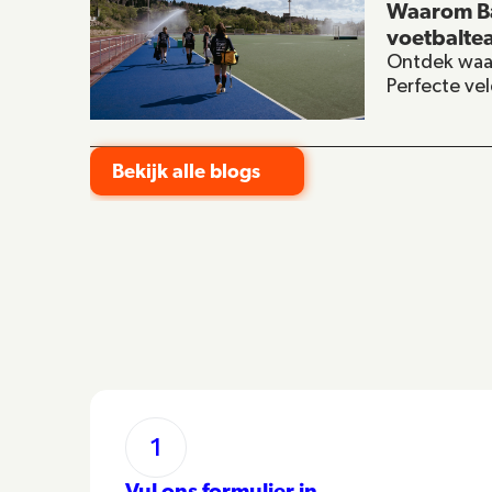
Waarom Ba
voetbalte
Ontdek waar
Perfecte ve
Bekijk alle blogs
1
Vul ons formulier in