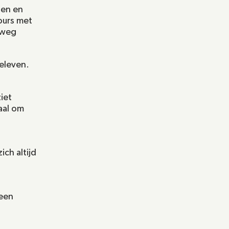
en en 
urs met 
rweg 
beleven.
iet 
aal om 
ch altijd 
een 