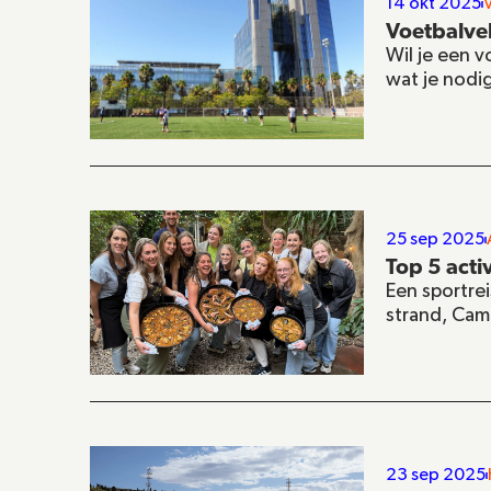
14 okt 2025
Voetbalvel
Wil je een v
wat je nodi
25 sep 2025
Top 5 activ
Een sportrei
strand, Cam
23 sep 2025