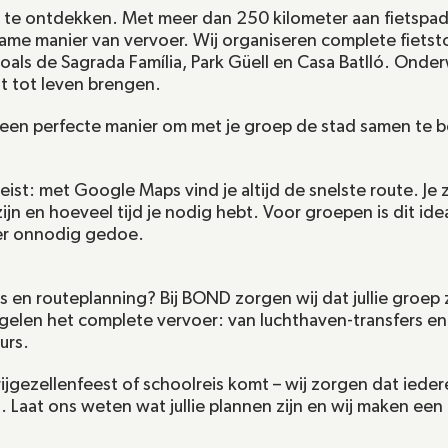
ts te ontdekken. Met meer dan 250 kilometer aan fietspad
zame manier van vervoer. Wij organiseren complete fietsto
zoals de Sagrada Família, Park Güell en Casa Batlló. Onde
t tot leven brengen.
ok een perfecte manier om met je groep de stad samen te 
reist: met Google Maps vind je altijd de snelste route. Je z
zijn en hoeveel tijd je nodig hebt. Voor groepen is dit ide
er onnodig gedoe.
en routeplanning? Bij BOND zorgen wij dat jullie groep zi
egelen het complete vervoer: van luchthaven-transfers en 
urs.
jgezellenfeest of schoolreis komt – wij zorgen dat ieder
 Laat ons weten wat jullie plannen zijn en wij maken een 