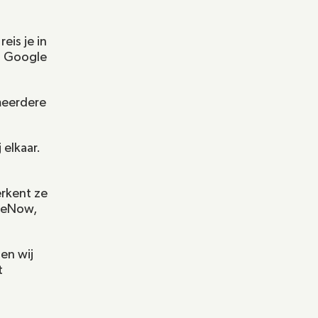
is je in 
t Google 
meerdere 
 elkaar.
rkent ze 
eeNow, 
en wij 
 