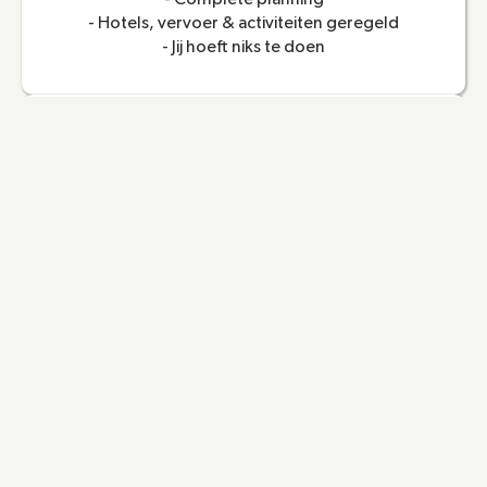
- Hotels, vervoer & activiteiten geregeld

- Jij hoeft niks te doen
Maatwerk voor jouw team
- Geen standaardpakketten

- Past bij jullie wensen & budget

- Voor elk type groep
Persoonlijke support
- Nederlandstalige begeleiding
