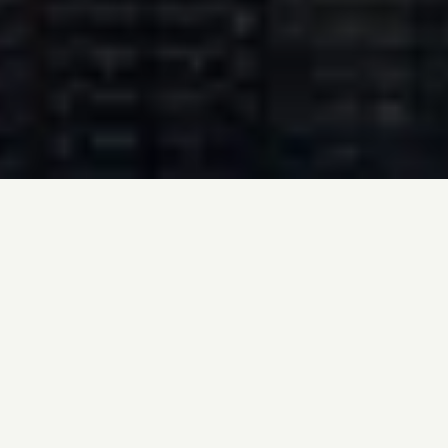
Trainingskamp volledig op maat gemaakt
Geen standaard pakketten, elke reis stemmen 
we volledig af op jullie groep, wensen en 